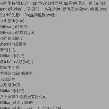
公司堅持“誠信經(jīng)營(yíng)共同發(fā)展”的理念，以"誠信經
(jīng)營(yíng)，”為原則， 為客戶(hù)提供眾多優(yōu)惠優(yōu)
質(zhì)的產(chǎn)品和服務(wù)。
立即咨詢(xún)
網(wǎng)站導航
網(wǎng)站首頁(yè)
公司簡(jiǎn)介
產(chǎn)品展示
新聞中心
聯(lián)系我們
產(chǎn)品類(lèi)別
醫藥中間體
紫外線(xiàn)吸收劑
光穩定劑
光引發(fā)劑
聯(lián)系我們
黃石荊晟生物科技有限公司
聯(lián)系人：陳先生
聯(lián)系電話(huà)：18271884734