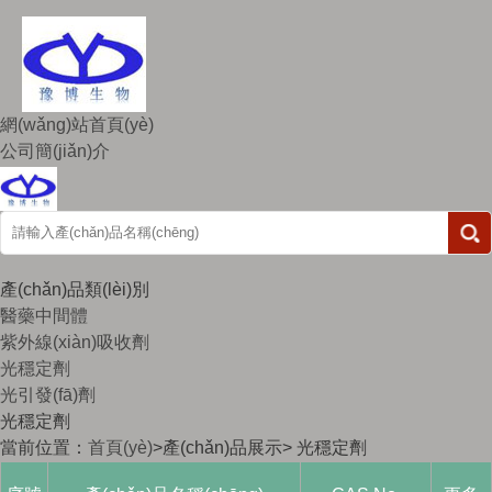
網(wǎng)站首頁(yè)
公司簡(jiǎn)介
產(chǎn)品展示
產(chǎn)品展示
醫藥中間體
紫外線(xiàn)吸收劑
光穩定劑
光引發(fā)劑
產(chǎn)品類(lèi)別
新聞中心
醫藥中間體
聯(lián)系我們
紫外線(xiàn)吸收劑
EN
光穩定劑
光引發(fā)劑
光穩定劑
當前位置：
首頁(yè)
>
產(chǎn)品展示
>
光穩定劑